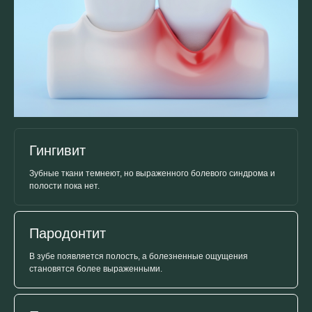
Гингивит
Зубные ткани темнеют, но выраженного болевого синдрома и
полости пока нет.
Стоматологический
Пародонтит
check-up + КТ
бесплатно
В зубе появляется полость, а болезненные ощущения
становятся более выраженными.