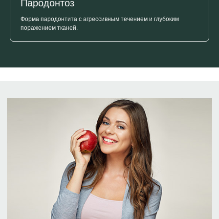
Пародонтоз
*Более подробную информацию о составе и
Форма пародонтита с агрессивным течением и глубоким
сроках действия акции уточняйте в клинике.
поражением тканей.
Записаться