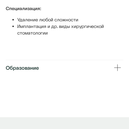
позволяйте вашему страху
Специализация:
страданий превзойти ваше
желание улыбаться.
Удаление любой сложности
Имплантация и др. виды хирургической
стоматологии
Аркаллаев Рамазан
Рашидович
"
Образование
Дипломы и