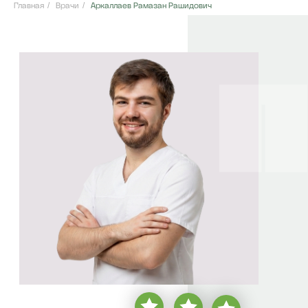
Главная
/
Врачи
/
Аркаллаев Рамазан Рашидович
Аркаллаев Рамазан Рашидович
Врач стоматолог хирург-имплантолог
врачебный стаж с
2018 года
более
6 000 пациентов
бесплатная консультация