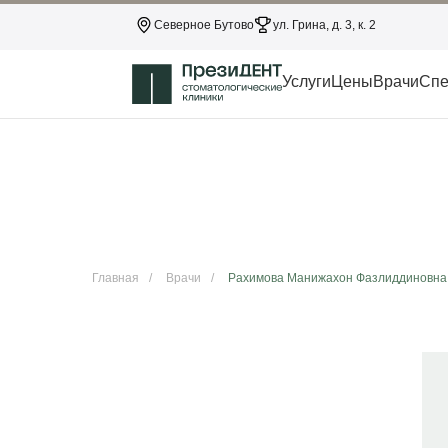
Северное Бутово
ул. Грина, д. 3, к. 2
Услуги
Цены
Врачи
Спе
Главная
/
Врачи
/
Рахимова Манижахон Фазлиддиновна