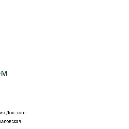
ом
2
ия Донского
чаловская