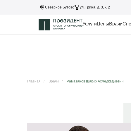
Северное Бутово
ул. Грина, д. 3, к. 2
Услуги
Цены
Врачи
Спе
Главная
/
Врачи
/
Рамазанов Шакир Ахмедкадиевич