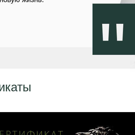
"
икаты