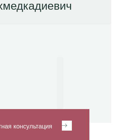
хмедкадиевич
тная консультация